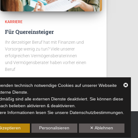
KARRIERE
Für Quereinsteiger
Ihr derzeitiger Beruf hat mit Finanzen und
Vorsorge wenig zu tun? Viele unserer
erfolgreichen Vermögensberaterinnen
und Vermögensberater haben vorher einen
Beruf
wenden technisch notwendige Cookies auf unserer Webseite
xterne Dienste.
mäßig sind alle externen Dienste deaktiviert. Sie können diese
ach belieben aktivieren & deaktivieren.
tere Informationen lesen Sie unsere Datenschutzbestimmungen.
kzeptieren
Personalisieren
✕ Ablehnen
Hestia | Entwickelt von
ThemeIsle