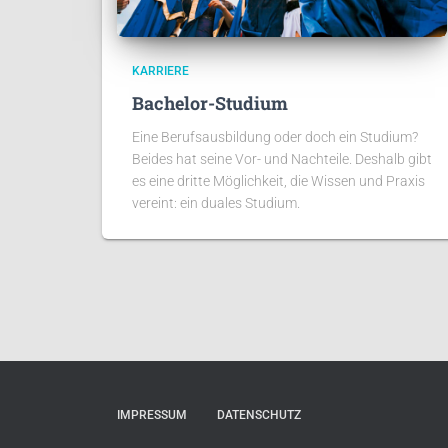
KARRIERE
Bachelor-Studium
Eine Berufsausbildung oder doch ein Studium?
Beides hat seine Vor- und Nachteile. Deshalb gibt
es eine dritte Möglichkeit, die Wissen und Praxis
vereint: ein duales Studium.
IMPRESSUM
DATENSCHUTZ