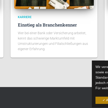
KARRIERE
Einstieg als Branchenkenner
Wer bei einer Bank oder Versicherung arbeitet,
kennt das schwierige Marktumfeld mit
Umstrukturierungen und Filialschließungen aus
eigener Erfahrung.
Wir ver
sowie e
Standard
jedoch n
Für wei
✓ A