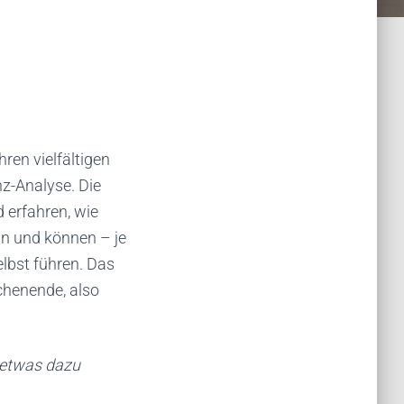
ren vielfältigen
nz-Analyse. Die
 erfahren, wie
an und können – je
lbst führen. Das
chenende, also
 etwas dazu